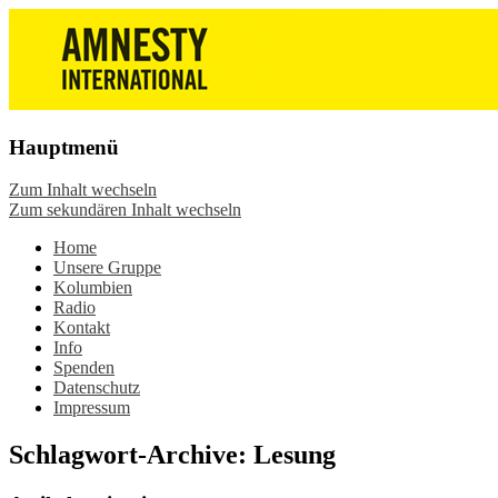
Die Wiesbadener Amnesty-Gruppen
Amnesty International
stellen sich vor, bieten interessante
Wiesbaden – Infos, Adresse,
Veranstaltungen und Aktionen zum
Gruppentreffen
Mitmachen – online oder in der Gruppe.
Hauptmenü
Sei dabei.
Zum Inhalt wechseln
Zum sekundären Inhalt wechseln
Home
Unsere Gruppe
Kolumbien
Radio
Kontakt
Info
Spenden
Datenschutz
Impressum
Schlagwort-Archive:
Lesung