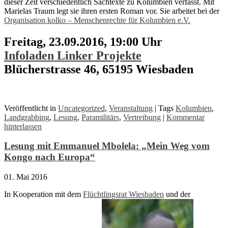
dieser Zeit verschiedentlich Sachtexte zu Kolumbien verfasst. Mit
Marielas Traum legt sie ihren ersten Roman vor. Sie arbeitet bei der
Organisation kolko – Menschenrechte für Kolumbien e.V.
Freitag, 23.09.2016, 19:00 Uhr
Infoladen Linker Projekte
Blücherstrasse 46, 65195 Wiesbaden
Veröffentlicht in
Uncategorized
,
Veranstaltung
|
Tags
Kolumbien
,
Landgrabbing
,
Lesung
,
Paramilitärs
,
Vertreibung
|
Kommentar
hinterlassen
Lesung mit Emmanuel Mbolela: „Mein Weg vom
Kongo nach Europa“
01. Mai 2016
In Kooperation mit dem
Flüchtlingsrat Wiesbaden
und der