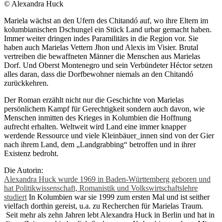
© Alexandra Huck
Mariela wächst an den Ufern des Chitandó auf, wo ihre Eltern im
kolumbianischen Dschungel ein Stück Land urbar gemacht haben.
Immer weiter dringen indes Paramilitärs in die Region vor. Sie
haben auch Marielas Vettern Jhon und Alexis im Visier. Brutal
vertreiben die bewaffneten Männer die Menschen aus Marielas
Dorf. Und Oberst Montenegro und sein Verbündeter Héctor setzen
alles daran, dass die Dorfbewohner niemals an den Chitandó
zurückkehren.
Der Roman erzählt nicht nur die Geschichte von Marielas
persönlichem Kampf für Gerechtigkeit sondern auch davon, wie
Menschen inmitten des Krieges in Kolumbien die Hoffnung
aufrecht erhalten. Weltweit wird Land eine immer knapper
werdende Ressource und viele Kleinbäuer_innen sind von der Gier
nach ihrem Land, dem „Landgrabbing“ betroffen und in ihrer
Existenz bedroht.
Die Autorin:
Alexandra Huck wurde 1969 in Baden-Württemberg geboren und
hat Politikwissenschaft, Romanistik und Volkswirtschaftslehre
studiert
In Kolumbien war sie 1999 zum ersten Mal und ist seither
vielfach dorthin gereist, u.a. zu Recherchen für Marielas Traum.
Seit mehr als zehn Jahren lebt Alexandra Huck in Berlin und hat in