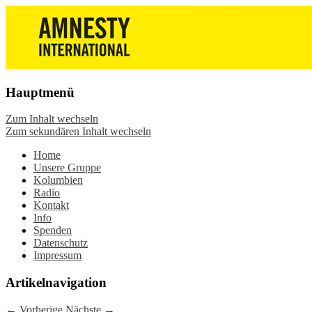
Die Wiesbadener Amnesty-Gruppen
Amnesty International
stellen sich vor, bieten interessante
Wiesbaden – Infos, Adresse,
Veranstaltungen und Aktionen zum
Gruppentreffen
Mitmachen – online oder in der Gruppe.
Hauptmenü
Sei dabei.
Zum Inhalt wechseln
Zum sekundären Inhalt wechseln
Home
Unsere Gruppe
Kolumbien
Radio
Kontakt
Info
Spenden
Datenschutz
Impressum
Artikelnavigation
←
Vorherige
Nächste
→