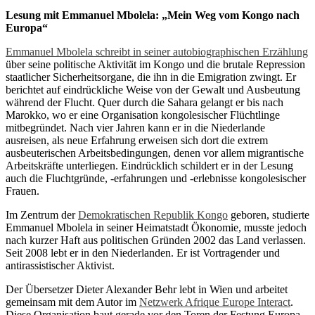
Lesung mit Emmanuel Mbolela: „Mein Weg vom Kongo nach
Europa“
Emmanuel Mbolela schreibt in seiner autobiographischen Erzählung
über seine politische Aktivität im Kongo und die brutale Repression
staatlicher Sicherheitsorgane, die ihn in die Emigration zwingt. Er
berichtet auf eindrückliche Weise von der Gewalt und Ausbeutung
während der Flucht. Quer durch die Sahara gelangt er bis nach
Marokko, wo er eine Organisation kongolesischer Flüchtlinge
mitbegründet. Nach vier Jahren kann er in die Niederlande
ausreisen, als neue Erfahrung erweisen sich dort die extrem
ausbeuterischen Arbeitsbedingungen, denen vor allem migrantische
Arbeitskräfte unterliegen. Eindrücklich schildert er in der Lesung
auch die Fluchtgründe, -erfahrungen und -erlebnisse kongolesischer
Frauen.
Im Zentrum der
Demokratischen Republik Kongo
geboren, studierte
Emmanuel Mbolela in seiner Heimatstadt Ökonomie, musste jedoch
nach kurzer Haft aus politischen Gründen 2002 das Land verlassen.
Seit 2008 lebt er in den Niederlanden. Er ist Vortragender und
antirassistischer Aktivist.
Der Übersetzer Dieter Alexander Behr lebt in Wien und arbeitet
gemeinsam mit dem Autor im
Netzwerk Afrique Europe Interact
.
Diese Organisation baut gerade vor den Toren der Festung Europa