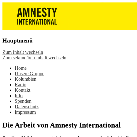
Die Wiesbadener Amnesty-Gruppen
Amnesty International
stellen sich vor, bieten interessante
Wiesbaden – Infos, Adresse,
Veranstaltungen und Aktionen zum
Gruppentreffen
Mitmachen – online oder in der Gruppe.
Hauptmenü
Sei dabei.
Zum Inhalt wechseln
Zum sekundären Inhalt wechseln
Home
Unsere Gruppe
Kolumbien
Radio
Kontakt
Info
Spenden
Datenschutz
Impressum
Die Arbeit von Amnesty International