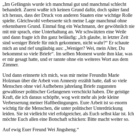
„Im Gefängnis wurde ich manchmal gut und manchmal schlecht
behandelt. Zuerst wußte ich keinen Grund dafür, doch später fand
ich heraus, dass der Druck von anderen Staaten eine wichtige Rolle
spielte. Gleichwohl verbesserte sich meine Lage manchmal ohne
erkennbaren Grund. Einmal fing ein Wachmann, der gewöhnlich nie
mit mir sprach, eine Unterhaltung an. Wir schwätzten eine Weile
und dann fragte ich ihn ganz beiläufig: „Ich glaube, in letzter Zeit
sind weniger Briefe für mich gekommen, nicht wahr?“ Er schaute
mich an und rief ungläubig aus: „Weniger? Wei, mein Alter, Du
bekommst so viele Briefe“. Im selben Moment wurde ihm klar, was
er mir gesagt hatte, und er rannte ohne ein weiteres Wort aus dem
Zimmer.
Und dann erinnerte ich mich, was mir meine Freundin Marie
Holzman über die Arbeit von Amnesty erzählt hatte, daß so viele
Menschen ohne viel Aufhebens jahrelang Briefe zugunsten
gewaltloser politischer Gefangenen verschickt haben. Die geistige
Kraft, die ich daraus schöpfte, wog weit mehr als jede kleine
Verbesserung meiner Haftbedingungen. Eure Arbeit ist so enorm
wichtig für die Menschen, die unter politischer Unterdrückung
leiden. Sie ist vielleicht viel erfolgreicher, als Euch selbst klar ist. Ich
möchte Euch allen eine Botschaft schicken: Bitte macht weiter so.
Auf ewig Euer Freund Wei Jingsheng.“