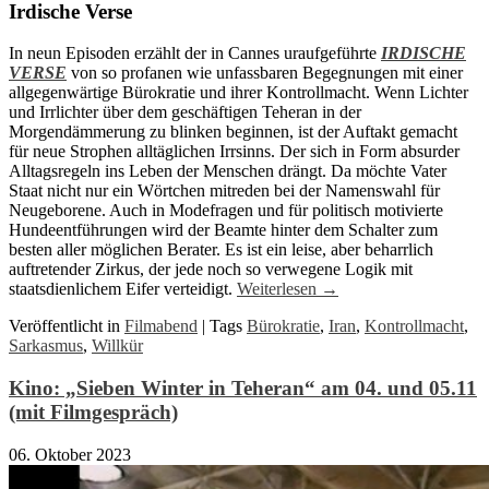
Irdische Verse
In neun Episoden erzählt der in Cannes uraufgeführte
IRDISCHE
VERSE
von so profanen wie unfassbaren Begegnungen mit einer
allgegenwärtige Bürokratie und ihrer Kontrollmacht. Wenn Lichter
und Irrlichter über dem geschäftigen Teheran in der
Morgendämmerung zu blinken beginnen, ist der Auftakt gemacht
für neue Strophen alltäglichen Irrsinns. Der sich in Form absurder
Alltagsregeln ins Leben der Menschen drängt. Da möchte Vater
Staat nicht nur ein Wörtchen mitreden bei der Namenswahl für
Neugeborene. Auch in Modefragen und für politisch motivierte
Hundeentführungen wird der Beamte hinter dem Schalter zum
besten aller möglichen Berater. Es ist ein leise, aber beharrlich
auftretender Zirkus, der jede noch so verwegene Logik mit
staatsdienlichem Eifer verteidigt.
Weiterlesen
→
Veröffentlicht in
Filmabend
|
Tags
Bürokratie
,
Iran
,
Kontrollmacht
,
Sarkasmus
,
Willkür
Kino: „Sieben Winter in Teheran“ am 04. und 05.11
(mit Filmgespräch)
06. Oktober 2023