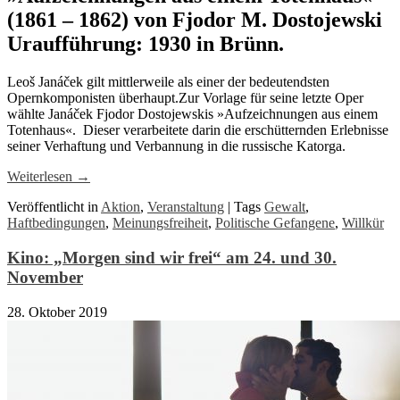
(1861 – 1862) von Fjodor M. Dostojewski
Uraufführung: 1930 in Brünn.
Leoš Janáček gilt mittlerweile als einer der bedeutendsten
Opernkomponisten überhaupt.Zur Vorlage für seine letzte Oper
wählte Janáček Fjodor Dostojewskis »Aufzeichnungen aus einem
Totenhaus«. Dieser verarbeitete darin die erschütternden Erlebnisse
seiner Verhaftung und Verbannung in die russische Katorga.
Weiterlesen
→
Veröffentlicht in
Aktion
,
Veranstaltung
|
Tags
Gewalt
,
Haftbedingungen
,
Meinungsfreiheit
,
Politische Gefangene
,
Willkür
Kino: „Morgen sind wir frei“ am 24. und 30.
November
28. Oktober 2019