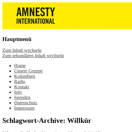
Die Wiesbadener Amnesty-Gruppen
Amnesty International
stellen sich vor, bieten interessante
Wiesbaden – Infos, Adresse,
Veranstaltungen und Aktionen zum
Gruppentreffen
Mitmachen – online oder in der Gruppe.
Hauptmenü
Sei dabei.
Zum Inhalt wechseln
Zum sekundären Inhalt wechseln
Home
Unsere Gruppe
Kolumbien
Radio
Kontakt
Info
Spenden
Datenschutz
Impressum
Schlagwort-Archive:
Willkür