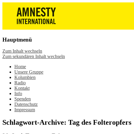
Die Wiesbadener Amnesty-Gruppen
Amnesty International
stellen sich vor, bieten interessante
Wiesbaden – Infos, Adresse,
Veranstaltungen und Aktionen zum
Gruppentreffen
Mitmachen – online oder in der Gruppe.
Hauptmenü
Sei dabei.
Zum Inhalt wechseln
Zum sekundären Inhalt wechseln
Home
Unsere Gruppe
Kolumbien
Radio
Kontakt
Info
Spenden
Datenschutz
Impressum
Schlagwort-Archive:
Tag des Folteropfers