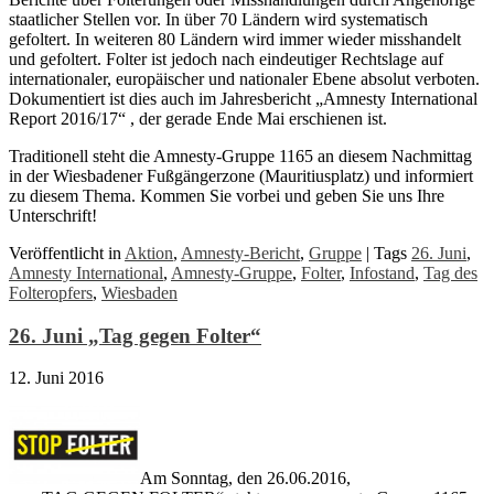
staatlicher Stellen vor. In über 70 Ländern wird systematisch
gefoltert. In weiteren 80 Ländern wird immer wieder misshandelt
und gefoltert. Folter ist jedoch nach eindeutiger Rechtslage auf
internationaler, europäischer und nationaler Ebene absolut verboten.
Dokumentiert ist dies auch im Jahresbericht „Amnesty International
Report 2016/17“ , der gerade Ende Mai erschienen ist.
Traditionell steht die Amnesty-Gruppe 1165 an diesem Nachmittag
in der Wiesbadener Fußgängerzone (Mauritiusplatz) und informiert
zu diesem Thema. Kommen Sie vorbei und geben Sie uns Ihre
Unterschrift!
Veröffentlicht in
Aktion
,
Amnesty-Bericht
,
Gruppe
|
Tags
26. Juni
,
Amnesty International
,
Amnesty-Gruppe
,
Folter
,
Infostand
,
Tag des
Folteropfers
,
Wiesbaden
26. Juni „Tag gegen Folter“
12. Juni 2016
Am Sonntag, den 26.06.2016,