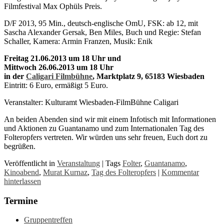
Filmfestival Max Ophüls Preis.
D/F 2013, 95 Min., deutsch-englische OmU, FSK: ab 12, mit
Sascha Alexander Gersak, Ben Miles, Buch und Regie: Stefan
Schaller, Kamera: Armin Franzen, Musik: Enik
Freitag 21.06.2013 um 18 Uhr und
Mittwoch 26.06.2013 um 18 Uhr
in der
Caligari Filmbühne
, Marktplatz 9, 65183 Wiesbaden
Eintritt: 6 Euro, ermäßigt 5 Euro.
Veranstalter: Kulturamt Wiesbaden-FilmBühne Caligari
An beiden Abenden sind wir mit einem Infotisch mit Informationen
und Aktionen zu Guantanamo und zum Internationalen Tag des
Folteropfers vertreten. Wir würden uns sehr freuen, Euch dort zu
begrüßen.
Veröffentlicht in
Veranstaltung
|
Tags
Folter
,
Guantanamo
,
Kinoabend
,
Murat Kurnaz
,
Tag des Folteropfers
|
Kommentar
hinterlassen
Termine
Gruppentreffen