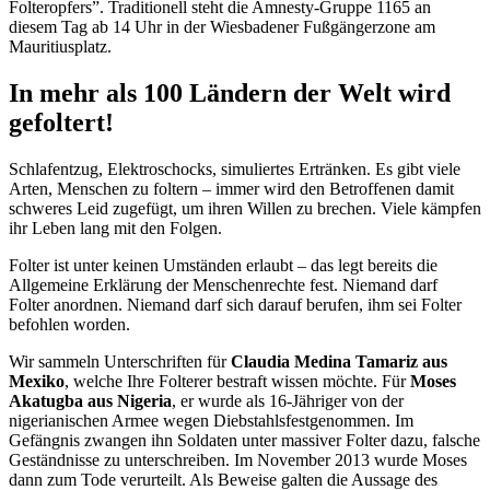
Folteropfers”. Traditionell steht die Amnesty-Gruppe 1165 an
diesem Tag ab 14 Uhr in der Wiesbadener Fußgängerzone am
Mauritiusplatz.
In mehr als 100 Ländern der Welt wird
gefoltert!
Schlafentzug, Elektroschocks, simuliertes Ertränken. Es gibt viele
Arten, Menschen zu foltern – immer wird den Betroffenen damit
schweres Leid zugefügt, um ihren Willen zu brechen. Viele kämpfen
ihr Leben lang mit den Folgen.
Folter ist unter keinen Umständen erlaubt – das legt bereits die
Allgemeine Erklärung der Menschenrechte fest. Niemand darf
Folter anordnen. Niemand darf sich darauf berufen, ihm sei Folter
befohlen worden.
Wir sammeln Unterschriften für
Claudia Medina Tamariz aus
Mexiko
, welche Ihre Folterer bestraft wissen möchte. Für
Moses
Akatugba aus Nigeria
, er wurde als 16-Jähriger von der
nigerianischen Armee wegen Diebstahlsfestgenommen. Im
Gefängnis zwangen ihn Soldaten unter massiver Folter dazu, falsche
Geständnisse zu unterschreiben. Im November 2013 wurde Moses
dann zum Tode verurteilt. Als Beweise galten die Aussage des