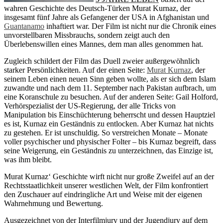
wahren Geschichte des Deutsch-Türken Murat Kurnaz, der
insgesamt fünf Jahre als Gefangener der USA in Afghanistan und
Guantanamo
inhaftiert war. Der Film ist nicht nur die Chronik eines
unvorstellbaren Missbrauchs, sondern zeigt auch den
Überlebenswillen eines Mannes, dem man alles genommen hat.
Zugleich schildert der Film das Duell zweier außergewöhnlich
starker Persönlichkeiten. Auf der einen Seite:
Murat Kurnaz
, der
seinem Leben einen neuen Sinn geben wollte, als er sich dem Islam
zuwandte und nach dem 11. September nach Pakistan aufbrach, um
eine Koranschule zu besuchen. Auf der anderen Seite: Gail Holford,
Verhörspezialist der US-Regierung, der alle Tricks von
Manipulation bis Einschüchterung beherrscht und dessen Hauptziel
es ist, Kurnaz ein Geständnis zu entlocken. Aber Kurnaz hat nichts
zu gestehen. Er ist unschuldig. So verstreichen Monate – Monate
voller psychischer und physischer Folter – bis Kurnaz begreift, dass
seine Weigerung, ein Geständnis zu unterzeichnen, das Einzige ist,
was ihm bleibt.
Murat Kurnaz‘ Geschichte wirft nicht nur große Zweifel auf an der
Rechtsstaatlichkeit unserer westlichen Welt, der Film konfrontiert
den Zuschauer auf eindringliche Art und Weise mit der eigenen
Wahrnehmung und Bewertung.
Ausgezeichnet von der Interfilmjury und der Jugendjury auf dem