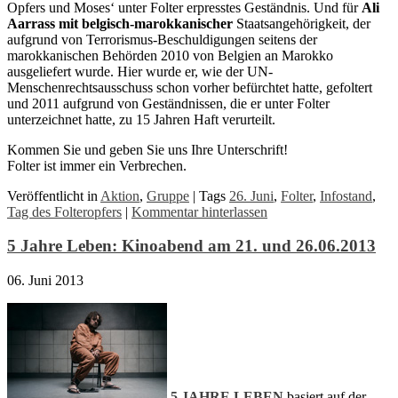
Opfers und Moses‘ unter Folter erpresstes Geständnis. Und für
Ali
Aarrass
mit belgisch-marokkanischer
Staatsangehörigkeit
, der
aufgrund von Terrorismus-Beschuldigungen seitens der
marokkanischen Behörden 2010 von Belgien an Marokko
ausgeliefert wurde. Hier wurde er, wie der UN-
Menschenrechtsausschuss schon vorher befürchtet hatte, gefoltert
und 2011 aufgrund von Geständnissen, die er unter Folter
unterzeichnet hatte, zu 15 Jahren Haft verurteilt.
Kommen Sie und geben Sie uns Ihre Unterschrift!
Folter ist immer ein Verbrechen.
Veröffentlicht in
Aktion
,
Gruppe
|
Tags
26. Juni
,
Folter
,
Infostand
,
Tag des Folteropfers
|
Kommentar hinterlassen
5 Jahre Leben: Kinoabend am 21. und 26.06.2013
06. Juni 2013
5 JAHRE LEBEN
basiert auf der