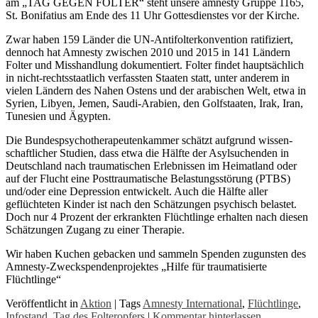
am „TAG GEGEN FOLTER“ steht unsere amnesty Gruppe 1165,
St. Bonifatius am Ende des 11 Uhr Gottesdienstes vor der Kirche.
Zwar haben 159 Länder die UN-Antifolterkonvention ratifiziert,
dennoch hat Amnesty zwischen 2010 und 2015 in 141 Ländern
Folter und Misshandlung dokumentiert. Folter findet hauptsächlich
in nicht-rechtsstaatlich verfassten Staaten statt, unter anderem in
vielen Ländern des Nahen Ostens und der arabischen Welt, etwa in
Syrien, Libyen, Jemen, Saudi-Arabien, den Golfstaaten, Irak, Iran,
Tunesien und Ägypten.
Die Bundespsychotherapeutenkammer schätzt aufgrund wissen­
schaftlicher Studien, dass etwa die Hälfte der Asylsuchenden in
Deutschland nach traumatischen Erlebnissen im Heimatland oder
auf der Flucht eine Posttraumatische Belastungsstörung (PTBS)
und/oder eine Depression entwickelt. Auch die Hälfte aller
geflüchteten Kinder ist nach den Schätzungen psychisch belastet.
Doch nur 4 Prozent der erkrankten Flüchtlinge erhalten nach diesen
Schätzungen Zugang zu einer Therapie.
Wir haben Kuchen gebacken und sammeln Spenden zugunsten des
Amnesty-Zweckspendenprojektes „Hilfe für traumatisierte
Flüchtlinge“
Veröffentlicht in
Aktion
|
Tags
Amnesty International
,
Flüchtlinge
,
Infostand
,
Tag des Folteropfers
|
Kommentar hinterlassen