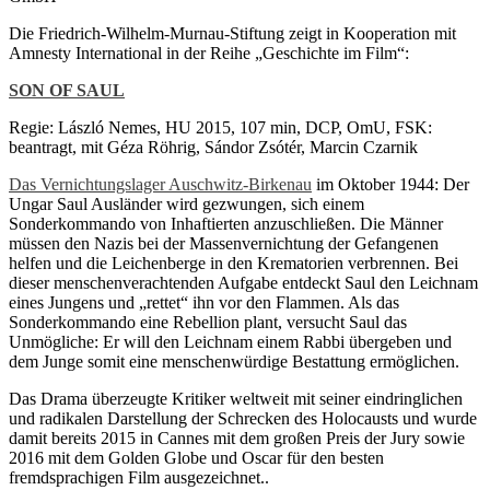
Die Friedrich-Wilhelm-Murnau-Stiftung zeigt in Kooperation mit
Amnesty International in der Reihe „Geschichte im Film“:
SON OF SAUL
Regie: László Nemes, HU 2015, 107 min, DCP, OmU, FSK:
beantragt, mit Géza Röhrig, Sándor Zsótér, Marcin Czarnik
Das Vernichtungslager Auschwitz-Birkenau
im Oktober 1944: Der
Ungar Saul Ausländer wird gezwungen, sich einem
Sonderkommando von Inhaftierten anzuschließen. Die Männer
müssen den Nazis bei der Massenvernichtung der Gefangenen
helfen und die Leichenberge in den Krematorien verbrennen. Bei
dieser menschenverachtenden Aufgabe entdeckt Saul den Leichnam
eines Jungens und „rettet“ ihn vor den Flammen. Als das
Sonderkommando eine Rebellion plant, versucht Saul das
Unmögliche: Er will den Leichnam einem Rabbi übergeben und
dem Junge somit eine menschenwürdige Bestattung ermöglichen.
Das Drama überzeugte Kritiker weltweit mit seiner eindringlichen
und radikalen Darstellung der Schrecken des Holocausts und wurde
damit bereits 2015 in Cannes mit dem großen Preis der Jury sowie
2016 mit dem Golden Globe und Oscar für den besten
fremdsprachigen Film ausgezeichnet..