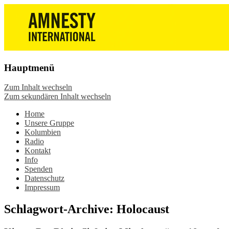
Die Wiesbadener Amnesty-Gruppen
Amnesty International
stellen sich vor, bieten interessante
Wiesbaden – Infos, Adresse,
Veranstaltungen und Aktionen zum
Gruppentreffen
Mitmachen – online oder in der Gruppe.
Hauptmenü
Sei dabei.
Zum Inhalt wechseln
Zum sekundären Inhalt wechseln
Home
Unsere Gruppe
Kolumbien
Radio
Kontakt
Info
Spenden
Datenschutz
Impressum
Schlagwort-Archive:
Holocaust