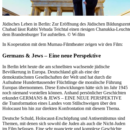
Jüdisches Leben in Berlin: Zur Eröffnung des Jüdischen Bildungszen
Chabad lässt Rabbi Yehuda Teichtal einen riesigen Chanukka-Leuchte
dem Brandenburger Tor aufstellen. © W-film
In Kooperation mit dem Murnau-Filmtheater zeigen wir den Film:
Germans & Jews ‒ Eine neue Perspektive
In Berlin lebt heute die am schnellsten wachsende jüdische
Bevölkerung in Europa. Deutschland gilt als eine der
demokratischsten Gesellschaften der Welt und hat durch die
Aufnahme Hunderttausender Flüchtlinge die moralische Führung
Europas übernommen. Diese Entwicklungen hätte sich im Jahr 1945
noch niemand vorstellen können. Anhand persönlicher Geschichten
erkundet GERMANS & JEWS – EINE NEUE PERSPEKTIVE
die Transformation eines Landes vom Stillschweigen über den
Holocaust bis hin zur direkten Konfrontation mit diesem Thema.
Deutsche Schuld, Holocaust-Erschöpfung und Antisemitismus sind
Themen, mit denen sich sowohl die Juden als auch die Nicht-Juden
im Film befassen. Eine sehr nuancierte und komplexe Geschichte