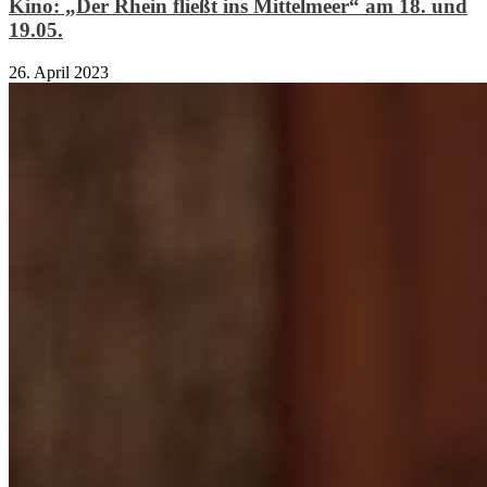
Kino: „Der Rhein fließt ins Mittelmeer“ am 18. und
19.05.
26. April 2023