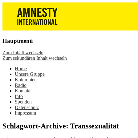
Die Wiesbadener Amnesty-Gruppen
Amnesty International
stellen sich vor, bieten interessante
Wiesbaden – Infos, Adresse,
Veranstaltungen und Aktionen zum
Gruppentreffen
Mitmachen – online oder in der Gruppe.
Hauptmenü
Sei dabei.
Zum Inhalt wechseln
Zum sekundären Inhalt wechseln
Home
Unsere Gruppe
Kolumbien
Radio
Kontakt
Info
Spenden
Datenschutz
Impressum
Schlagwort-Archive:
Transsexualität