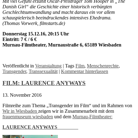
Mit viel Gefühl erzählt Oscar-Preisträger Tom Hooper in „The
Danish Girl“ die Geschichte einer historisch verbürgten
Geschlechtsumwandlung und macht daraus ein vor allem
schauspielerisch beeindruckendes intensives Ehedrama.
(Thomas Vorwerk, filmstarts.de)
Donnerstag 15.12.16, 20:15 Uhr
Eintritt: 7 € / 6 €
Murnau-Filmtheater, Murnaustraße 6, 65189 Wiesbaden
Veröffentlicht in
Veranstaltung
|
Tags
Film
,
Menschenrechte
,
Transgender
,
Transsexualität
|
Kommentar hinterlassen
FILM: LAURENCE ANYWAYS
13. November 2016
Filmreihe zum Thema „Transgender im Film“ und im Rahmen von
Wir in Wiesbaden
zeigen wir in Zusammenarbeit mit dem
frauenmuseum wiesbaden
und dem
Murnau-Filmtheater:
LAURENCE ANYWAYS