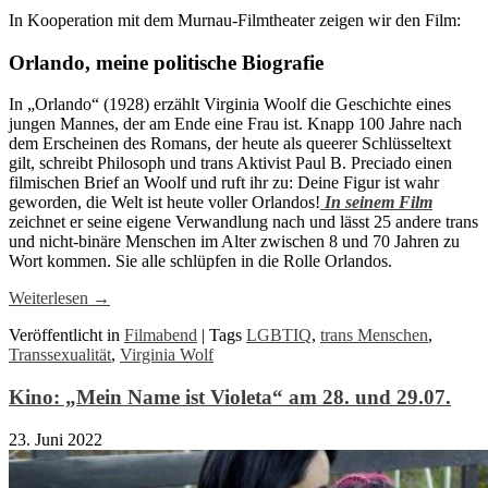
In Kooperation mit dem Murnau-Filmtheater zeigen wir den Film:
Orlando, meine politische Biografie
In „Orlando“ (1928) erzählt Virginia Woolf die Geschichte eines
jungen Mannes, der am Ende eine Frau ist. Knapp 100 Jahre nach
dem Erscheinen des Romans, der heute als queerer Schlüsseltext
gilt, schreibt Philosoph und trans Aktivist Paul B. Preciado einen
filmischen Brief an Woolf und ruft ihr zu: Deine Figur ist wahr
geworden, die Welt ist heute voller Orlandos!
In seinem Film
zeichnet er seine eigene Verwandlung nach und lässt 25 andere trans
und nicht-binäre Menschen im Alter zwischen 8 und 70 Jahren zu
Wort kommen. Sie alle schlüpfen in die Rolle Orlandos.
Weiterlesen
→
Veröffentlicht in
Filmabend
|
Tags
LGBTIQ
,
trans Menschen
,
Transsexualität
,
Virginia Wolf
Kino: „Mein Name ist Violeta“ am 28. und 29.07.
23. Juni 2022