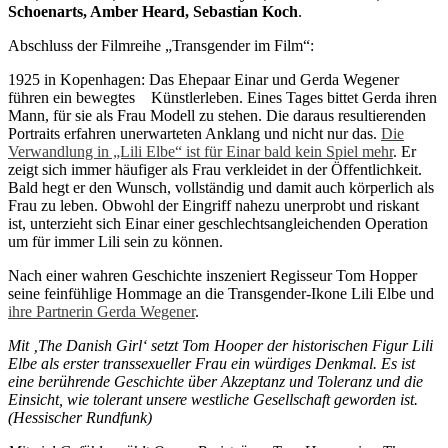
Schoenarts, Amber Heard, Sebastian Koch
.
Abschluss der Filmreihe „Transgender im Film“:
1925 in Kopenhagen: Das Ehepaar Einar und Gerda Wegener
führen ein bewegtes Künstlerleben. Eines Tages bittet Gerda ihren
Mann, für sie als Frau Modell zu stehen. Die daraus resultierenden
Portraits erfahren unerwarteten Anklang und nicht nur das.
Die
Verwandlung in „Lili Elbe“ ist für Einar bald kein Spiel mehr
. Er
zeigt sich immer häufiger als Frau verkleidet in der Öffentlichkeit.
Bald hegt er den Wunsch, vollständig und damit auch körperlich als
Frau zu leben. Obwohl der Eingriff nahezu unerprobt und riskant
ist, unterzieht sich Einar einer geschlechtsangleichenden Operation
um für immer Lili sein zu können.
Nach einer wahren Geschichte inszeniert Regisseur Tom Hopper
seine feinfühlige Hommage an die Transgender-Ikone Lili Elbe und
ihre Partnerin Gerda Wegener
.
Mit ‚The Danish Girl‘ setzt Tom Hooper der historischen Figur Lili
Elbe als erster transsexueller Frau ein würdiges Denkmal. Es ist
eine berührende Geschichte über Akzeptanz und Toleranz und die
Einsicht, wie tolerant unsere westliche Gesellschaft geworden ist.
(Hessischer Rundfunk)