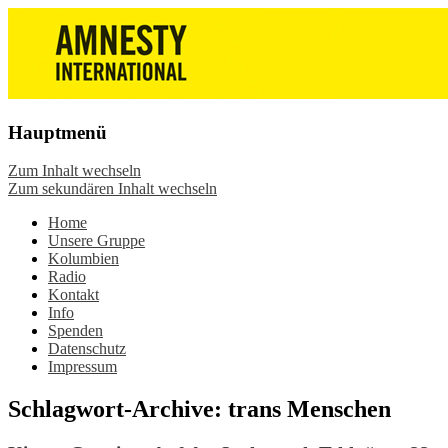
Die Wiesbadener Amnesty-Gruppen
Amnesty International
stellen sich vor, bieten interessante
Wiesbaden – Infos, Adresse,
Veranstaltungen und Aktionen zum
Gruppentreffen
Mitmachen – online oder in der Gruppe.
Hauptmenü
Sei dabei.
Zum Inhalt wechseln
Zum sekundären Inhalt wechseln
Home
Unsere Gruppe
Kolumbien
Radio
Kontakt
Info
Spenden
Datenschutz
Impressum
Schlagwort-Archive:
trans Menschen