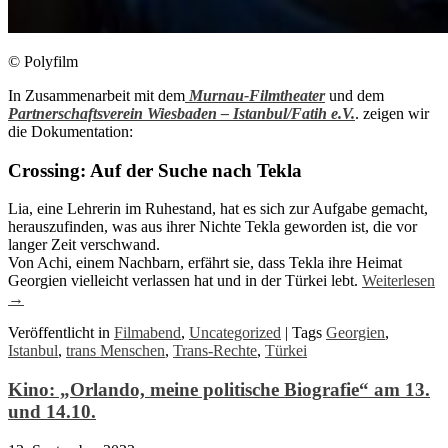
© Polyfilm
In Zusammenarbeit mit dem
Murnau-Filmtheater
und dem
Partnerschaftsverein Wiesbaden – Istanbul/Fatih e.V.
. zeigen wir
die Dokumentation:
Crossing: Auf der Suche nach Tekla
Lia, eine Lehrerin im Ruhestand, hat es sich zur Aufgabe gemacht,
herauszufinden, was aus ihrer Nichte Tekla geworden ist, die vor
langer Zeit verschwand.
Von Achi, einem Nachbarn, erfährt sie, dass Tekla ihre Heimat
Georgien vielleicht verlassen hat und in der Türkei lebt.
Weiterlesen
→
Veröffentlicht in
Filmabend
,
Uncategorized
|
Tags
Georgien
,
Istanbul
,
trans Menschen
,
Trans-Rechte
,
Türkei
Kino: „Orlando, meine politische Biografie“ am 13.
und 14.10.