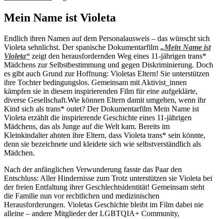
Mein Name ist Violeta
Endlich ihren Namen auf dem Personalausweis – das wünscht sich
Violeta sehnlichst. Der spanische Dokumentarfilm
„Mein Name ist
Violeta“
zeigt den herausfordernden Weg eines 11-jährigen trans*
Mädchens zur Selbstbestimmung und gegen Diskriminierung. Doch
es gibt auch Grund zur Hoffnung: Violetas Eltern! Sie unterstützen
ihre Tochter bedingungslos. Gemeinsam mit Aktivist_innen
kämpfen sie in diesem inspirierenden Film für eine aufgeklärte,
diverse Gesellschaft.
Wie können Eltern damit umgehen, wenn ihr
Kind sich als trans* outet? Der Dokumentarfilm Mein Name ist
Violeta erzählt die inspirierende Geschichte eines 11-jährigen
Mädchens, das als Junge auf die Welt kam. Bereits im
Kleinkindalter ahnten ihre Eltern, dass Violeta trans* sein könnte,
denn sie bezeichnete und kleidete sich wie selbstverständlich als
Mädchen.
Nach der anfänglichen Verwunderung fasste das Paar den
Entschluss: Aller Hindernisse zum Trotz unterstützen sie Violeta bei
der freien Entfaltung ihrer Geschlechtsidentität! Gemeinsam steht
die Familie nun vor rechtlichen und medizinischen
Herausforderungen. Violetas Geschichte bleibt im Film dabei nie
alleine – andere Mitglieder der LGBTQIA+ Community,