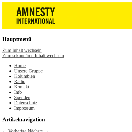
Die Wiesbadener Amnesty-Gruppen
Amnesty International
stellen sich vor, bieten interessante
Wiesbaden – Infos, Adresse,
Veranstaltungen und Aktionen zum
Gruppentreffen
Mitmachen – online oder in der Gruppe.
Hauptmenü
Sei dabei.
Zum Inhalt wechseln
Zum sekundären Inhalt wechseln
Home
Unsere Gruppe
Kolumbien
Radio
Kontakt
Info
Spenden
Datenschutz
Impressum
Artikelnavigation
←
Vorherige
Nächste
→