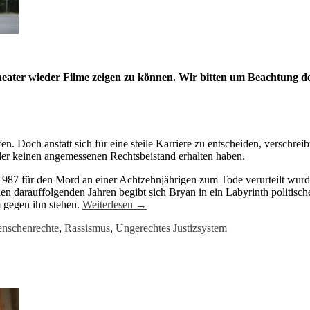
heater wieder Filme zeigen zu können. Wir bitten um Beachtun
n. Doch anstatt sich für eine steile Karriere zu entscheiden, verschre
 oder keinen angemessenen Rechtsbeistand erhalten haben.
 1987 für den Mord an einer Achtzehnjährigen zum Tode verurteilt wur
en darauffolgenden Jahren begibt sich Bryan in ein Labyrinth politis
 gegen ihn stehen.
Weiterlesen
→
nschenrechte
,
Rassismus
,
Ungerechtes Justizsystem