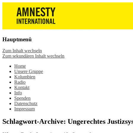
Die Wiesbadener Amnesty-Gruppen stellen 
Amnesty International Wiesbade
oder in der Gruppe. Sei dabei.
Hauptmenü
Zum Inhalt wechseln
Zum sekundären Inhalt wechseln
Home
Unsere Gruppe
Kolumbien
Radio
Kontakt
Info
Spenden
Datenschutz
Impressum
Schlagwort-Archive:
Ungerechtes Justizsy