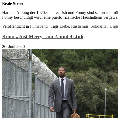
Beale Street
Harlem, Anfang der 1970er Jahre: Tish und Fonny sind schon seit frü
Fonny beschuldigt wird, eine puerto-ricanische Haushälterin vergewa
Veröffentlicht in
Filmabend
|
Tags
Liebe
,
Rassismus
,
Solidarität
,
Unge
Kino: „Just Mercy“ am 2. und 4. Juli
26. Juni 2020