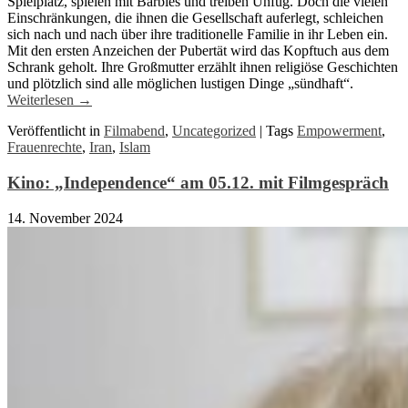
Spielplatz, spielen mit Barbies und treiben Unfug. Doch die vielen
Einschränkungen, die ihnen die Gesellschaft auferlegt, schleichen
sich nach und nach über ihre traditionelle Familie in ihr Leben ein.
Mit den ersten Anzeichen der Pubertät wird das Kopftuch aus dem
Schrank geholt. Ihre Großmutter erzählt ihnen religiöse Geschichten
und plötzlich sind alle möglichen lustigen Dinge „sündhaft“.
Weiterlesen
→
Veröffentlicht in
Filmabend
,
Uncategorized
|
Tags
Empowerment
,
Frauenrechte
,
Iran
,
Islam
Kino: „Independence“ am 05.12. mit Filmgespräch
14. November 2024