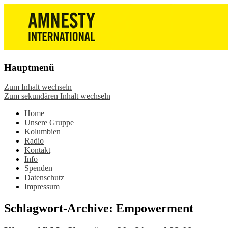
Die Wiesbadener Amnesty-Gruppen
Amnesty International
stellen sich vor, bieten interessante
Wiesbaden – Infos, Adresse,
Veranstaltungen und Aktionen zum
Gruppentreffen
Mitmachen – online oder in der Gruppe.
Hauptmenü
Sei dabei.
Zum Inhalt wechseln
Zum sekundären Inhalt wechseln
Home
Unsere Gruppe
Kolumbien
Radio
Kontakt
Info
Spenden
Datenschutz
Impressum
Schlagwort-Archive:
Empowerment