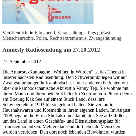
Veröffentlicht in
Filmabend
,
Veranstaltung
|
Tags
goEast
,
Menschenrechte
,
Polen
,
Rechtsextremismus
,
Zwangsräumung
Amnesty Radiosendung am 27.10.2012
27. September 2012
Die Amnesty-Kampagne „Wohnen in Würden“ ist das Thema in
unserer nächsten Radiosendung. Den Schwerpunkt legen wir auf
Zwangsräumungen in Kambodscha. Unter anderem berichten wir
über die kambodschanische Aktivistin Vanny Tep. Sie wohnte mit
ihrem Mann und ihren beiden Kinder im Zentrum von Phnom Penh
am Boeung Kak See auf einem Stück Land, dass ihre
Schwiegereltern 1993 für sie gekauft hatten. Sie verkaufte
Haushaltswaren und Kosmetik in ihrem eigenen Laden. Im August
2008 begann die Firma Shukaku Inc. damit, den See aufzufüllen,
um das Land in einen Geschäfts- und Dienstleistungsplatz für
Touristen zu nutzen. Mehrere tausend dort lebende Menschen
wurden vertrieben. Den dort noch lebenden Bewohnern wurden