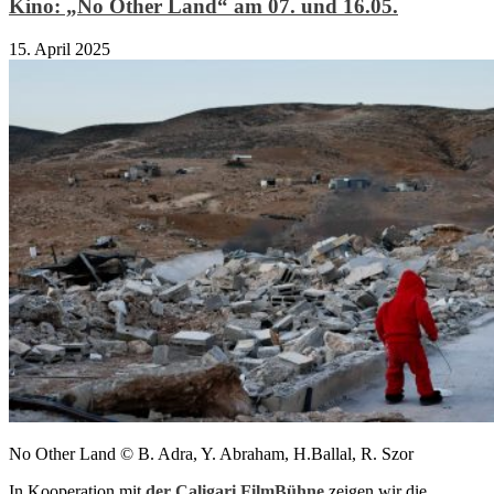
Kino: „No Other Land“ am 07. und 16.05.
15. April 2025
No Other Land © B. Adra, Y. Abraham, H.Ballal, R. Szor
In Kooperation mit
der Caligari FilmBühne
zeigen wir die