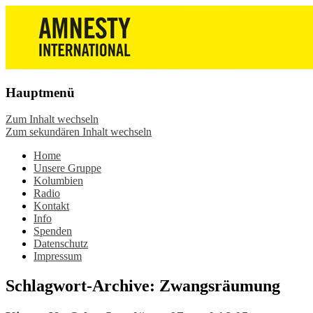
Die Wiesbadener Amnesty-Gruppen
Amnesty International
stellen sich vor, bieten interessante
Wiesbaden – Infos, Adresse,
Veranstaltungen und Aktionen zum
Gruppentreffen
Mitmachen – online oder in der Gruppe.
Hauptmenü
Sei dabei.
Zum Inhalt wechseln
Zum sekundären Inhalt wechseln
Home
Unsere Gruppe
Kolumbien
Radio
Kontakt
Info
Spenden
Datenschutz
Impressum
Schlagwort-Archive:
Zwangsräumung