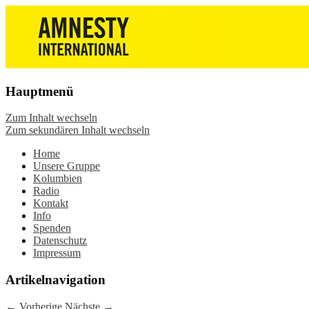
Die Wiesbadener Amnesty-Gruppen
Amnesty International
stellen sich vor, bieten interessante
Wiesbaden – Infos, Adresse,
Veranstaltungen und Aktionen zum
Gruppentreffen
Mitmachen – online oder in der Gruppe.
Hauptmenü
Sei dabei.
Zum Inhalt wechseln
Zum sekundären Inhalt wechseln
Home
Unsere Gruppe
Kolumbien
Radio
Kontakt
Info
Spenden
Datenschutz
Impressum
Artikelnavigation
←
Vorherige
Nächste
→