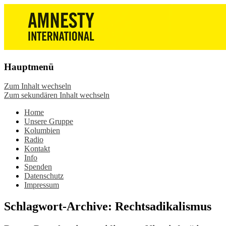
Die Wiesbadener Amnesty-Gruppen
Amnesty International
stellen sich vor, bieten interessante
Wiesbaden – Infos, Adresse,
Veranstaltungen und Aktionen zum
Gruppentreffen
Mitmachen – online oder in der Gruppe.
Hauptmenü
Sei dabei.
Zum Inhalt wechseln
Zum sekundären Inhalt wechseln
Home
Unsere Gruppe
Kolumbien
Radio
Kontakt
Info
Spenden
Datenschutz
Impressum
Schlagwort-Archive:
Rechtsadikalismus