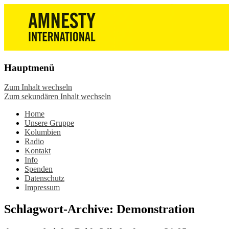
Die Wiesbadener Amnesty-Gruppen
Amnesty International
stellen sich vor, bieten interessante
Wiesbaden – Infos, Adresse,
Veranstaltungen und Aktionen zum
Gruppentreffen
Mitmachen – online oder in der Gruppe.
Hauptmenü
Sei dabei.
Zum Inhalt wechseln
Zum sekundären Inhalt wechseln
Home
Unsere Gruppe
Kolumbien
Radio
Kontakt
Info
Spenden
Datenschutz
Impressum
Schlagwort-Archive:
Demonstration