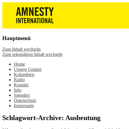
Die Wiesbadener Amnesty-Gruppen
Amnesty International
stellen sich vor, bieten interessante
Wiesbaden – Infos, Adresse,
Veranstaltungen und Aktionen zum
Gruppentreffen
Mitmachen – online oder in der Gruppe.
Hauptmenü
Sei dabei.
Zum Inhalt wechseln
Zum sekundären Inhalt wechseln
Home
Unsere Gruppe
Kolumbien
Radio
Kontakt
Info
Spenden
Datenschutz
Impressum
Schlagwort-Archive:
Ausbeutung