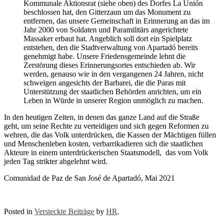
Kommunale Aktionsrat (siehe oben) des Dorfes La Unión
beschlossen hat, den Gitterzaun um das Monument zu
entfernen, das unsere Gemeinschaft in Erinnerung an das im
Jahr 2000 von Soldaten und Paramilitärs angerichtete
Massaker erbaut hat. Angeblich soll dort ein Spielplatz
entstehen, den die Stadtverwaltung von Apartadó bereits
genehmigt habe. Unsere Friedensgemeinde lehnt die
Zerstörung dieses Erinnerungsortes entschieden ab. Wir
werden, genauso wie in den vergangenen 24 Jahren, nicht
schweigen angesichts der Barbarei, die die Paras mit
Unterstützung der staatlichen Behörden anrichten, um ein
Leben in Würde in unserer Region unmöglich zu machen.
In den heutigen Zeiten, in denen das ganze Land auf die Straße
geht, um seine Rechte zu verteidigen und sich gegen Reformen zu
wehren, die das Volk unterdrücken, die Kassen der Mächtigen füllen
und Menschenleben kosten, verbarrikadieren sich die staatlichen
Akteure in einem unterdrückerischen Staatsmodell, das vom Volk
jeden Tag strikter abgelehnt wird.
Comunidad de Paz de San José de Apartadó, Mai 2021
Posted in
Versteckte Beiträge
by
HR
.