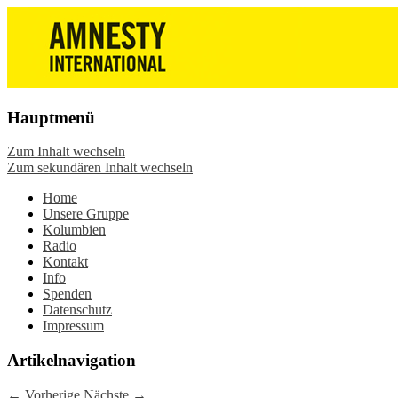
Die Wiesbadener Amnesty-Gruppen
Amnesty International
stellen sich vor, bieten interessante
Wiesbaden – Infos, Adresse,
Veranstaltungen und Aktionen zum
Gruppentreffen
Mitmachen – online oder in der Gruppe.
Hauptmenü
Sei dabei.
Zum Inhalt wechseln
Zum sekundären Inhalt wechseln
Home
Unsere Gruppe
Kolumbien
Radio
Kontakt
Info
Spenden
Datenschutz
Impressum
Artikelnavigation
←
Vorherige
Nächste
→