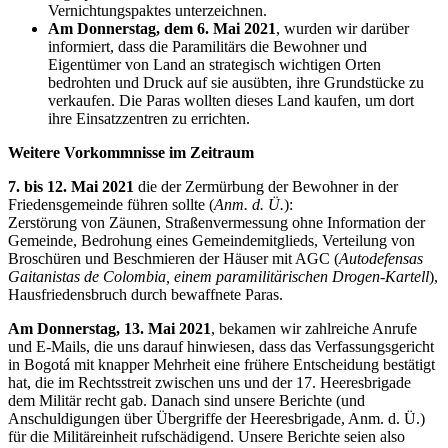
Vernichtungspaktes unterzeichnen.
Am Donnerstag, dem 6. Mai 2021
, wurden wir darüber
informiert, dass die Paramilitärs die Bewohner und
Eigentümer von Land an strategisch wichtigen Orten
bedrohten und Druck auf sie ausübten, ihre Grundstücke zu
verkaufen. Die Paras wollten dieses Land kaufen, um dort
ihre Einsatzzentren zu errichten.
Weitere Vorkommnisse im Zeitraum
7. bis 12. Mai 2021
die der Zermürbung der Bewohner in der
Friedensgemeinde führen sollte (
Anm. d. Ü.
):
Zerstörung von Zäunen, Straßenvermessung ohne Information der
Gemeinde, Bedrohung eines Gemeindemitglieds, Verteilung von
Broschüren und Beschmieren der Häuser mit AGC (
Autodefensas
Gaitanistas de Colombia, einem paramilitärischen Drogen-Kartell
),
Hausfriedensbruch durch bewaffnete Paras.
Am Donnerstag, 13. Mai 2021
, bekamen wir zahlreiche Anrufe
und E-Mails, die uns darauf hinwiesen, dass das Verfassungsgericht
in Bogotá mit knapper Mehrheit eine frühere Entscheidung bestätigt
hat, die im Rechtsstreit zwischen uns und der 17. Heeresbrigade
dem Militär recht gab. Danach sind unsere Berichte (und
Anschuldigungen über Übergriffe der Heeresbrigade, Anm. d. Ü.)
für die Militäreinheit rufschädigend. Unsere Berichte seien also