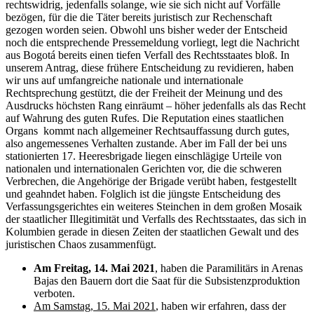
rechtswidrig, jedenfalls solange, wie sie sich nicht auf Vorfälle
bezögen, für die die Täter bereits juristisch zur Rechenschaft
gezogen worden seien. Obwohl uns bisher weder der Entscheid
noch die entsprechende Pressemeldung vorliegt, legt die Nachricht
aus Bogotá bereits einen tiefen Verfall des Rechtsstaates bloß. In
unserem Antrag, diese frühere Entscheidung zu revidieren, haben
wir uns auf umfangreiche nationale und internationale
Rechtsprechung gestützt, die der Freiheit der Meinung und des
Ausdrucks höchsten Rang einräumt – höher jedenfalls als das Recht
auf Wahrung des guten Rufes. Die Reputation eines staatlichen
Organs kommt nach allgemeiner Rechtsauffassung durch gutes,
also angemessenes Verhalten zustande. Aber im Fall der bei uns
stationierten 17. Heeresbrigade liegen einschlägige Urteile von
nationalen und internationalen Gerichten vor, die die schweren
Verbrechen, die Angehörige der Brigade verübt haben, festgestellt
und geahndet haben. Folglich ist die jüngste Entscheidung des
Verfassungsgerichtes ein weiteres Steinchen in dem großen Mosaik
der staatlicher Illegitimität und Verfalls des Rechtsstaates, das sich in
Kolumbien gerade in diesen Zeiten der staatlichen Gewalt und des
juristischen Chaos zusammenfügt.
Am Freitag, 14. Mai 2021
, haben die Paramilitärs in Arenas
Bajas den Bauern dort die Saat für die Subsistenzproduktion
verboten.
Am Samstag, 15. Mai 2021
, haben wir erfahren, dass der