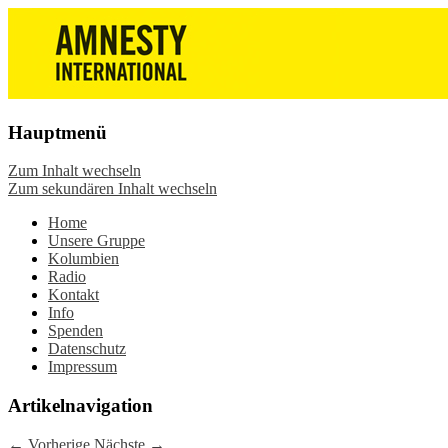
Die Wiesbadener Amnesty-Gruppen
Amnesty International
stellen sich vor, bieten interessante
Wiesbaden – Infos, Adresse,
Veranstaltungen und Aktionen zum
Gruppentreffen
Mitmachen – online oder in der Gruppe.
Hauptmenü
Sei dabei.
Zum Inhalt wechseln
Zum sekundären Inhalt wechseln
Home
Unsere Gruppe
Kolumbien
Radio
Kontakt
Info
Spenden
Datenschutz
Impressum
Artikelnavigation
←
Vorherige
Nächste
→