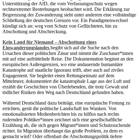
Unterstützung der AfD, die vom Verfassungsschutz wegen
rechtsextremer Bestrebungen beobachtet wird. Die Erklärung zur
Begrenzung der Zuwanderung sieht unter anderem eine vollständige
Schließung der deutschen Grenzen vor. Ein Paradigmenwechsel
kündigt sich an: weg vom Schutz von Geflüchteten, hin zu
Abschottung und Abschreckung.
Kein Land für Niemand – Abschottung eines
Einwanderungslandes
begibt sich auf die Suche nach den
Ursachen dieser politischen Zäsur und nimmt die Zuschauer*innen
mit auf eine aufrüttelnde Reise. Die Dokumentation beginnt an den
europäischen Außengrenzen, wo eine andauernde humanitäre
Katastrophe auf staatliche Ignoranz trifft, aber auch auf ziviles
Engagement. Sie begleitet einen Rettungseinsatz auf dem
Mittelmeer, dokumentiert die katastrophale Lage aus der Luft und
erzählt die Geschichten von Überlebenden, die trotz Gewalt und
tödlicher Risiken den Weg nach Deutschland gefunden haben.
Während Deutschland dazu beiträgt, eine europäische Festung zu
errichten, gerät die politische Landschaft ins Wanken. Von
emotionalisierten Medienberichten bis zu hilflos nach rechts
rudernden Politiker*innen zeichnet sich eine gesellschaftliche
Erzählung ab, die sich gegen Migrant*innen und Schutzsuchende
richtet. Ist Migration überhaupt das große Problem, zu dem es
gemacht wird? Oder offenbart die Abschottungspolitik tiefere