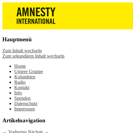
Die Wiesbadener Amnesty-Gruppen
Amnesty International
stellen sich vor, bieten interessante
Wiesbaden – Infos, Adresse,
Veranstaltungen und Aktionen zum
Gruppentreffen
Mitmachen – online oder in der Gruppe.
Hauptmenü
Sei dabei.
Zum Inhalt wechseln
Zum sekundären Inhalt wechseln
Home
Unsere Gruppe
Kolumbien
Radio
Kontakt
Info
Spenden
Datenschutz
Impressum
Artikelnavigation
←
Vorherige
Nächste
→