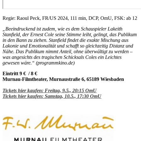
Regie: Raoul Peck, FR/US 2024, 111 min, DCP, OmU, FSK: ab 12
„Beeindruckend ist zudem, wie es dem Schauspieler Lakeith
Stanfield, der Ernest Cole seine Stimme leiht, gelingt, das Publikum
in den Bann zu ziehen. Stanfield findet die exakte Mischung aus
Lakonie und Emotionalität und schafft so gleichzeitig Distanz und
Nähe. Das Publikum nimmt Anteil, ohne überwältigt zu werden –
was angesichts des tragischen Schicksals Coles ein Leichtes
gewesen wäre.“ (programmkino.de)
Eintritt 9 € / 8 €
Murnau-Filmtheater, Murnaustraße 6, 65189 Wiesbaden
Tickets hier kaufen: Freitag, 9.5., 20:15 OmU
Tickets hier kaufen: Samstag, 10.5., 17:30 OmU