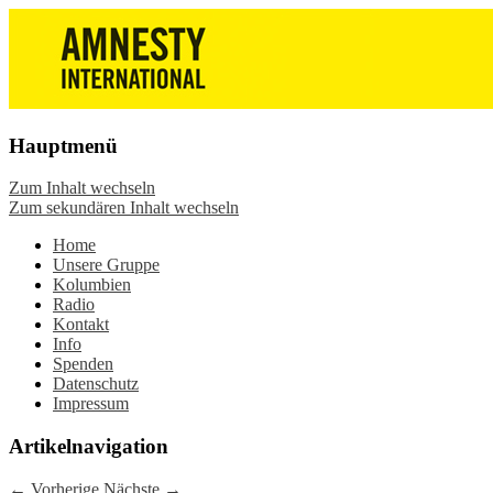
Die Wiesbadener Amnesty-Gruppen stellen 
Amnesty International Wiesbade
oder in der Gruppe. Sei dabei.
Hauptmenü
Zum Inhalt wechseln
Zum sekundären Inhalt wechseln
Home
Unsere Gruppe
Kolumbien
Radio
Kontakt
Info
Spenden
Datenschutz
Impressum
Artikelnavigation
←
Vorherige
Nächste
→