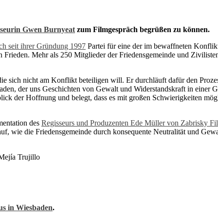
sseurin Gwen Burnyeat
zum Filmgespräch begrüßen zu können.
ch seit ihrer Gründung 1997
Partei für eine der im bewaffneten Konflik
n Frieden. Mehr als 250 Mitglieder der Friedensgemeinde und Ziviliste
ie sich nicht am Konflikt beteiligen will. Er durchläuft dafür den Pr
aden, der uns Geschichten von Gewalt und Widerstandskraft in einer Ge
blick der Hoffnung und belegt, dass es mit großen Schwierigkeiten mö
mentation des
Regisseurs und Produzenten Ede Müller von Zabrisky Fi
uf, wie die Friedensgemeinde durch konsequente Neutralität und Gewal
jía Trujillo
us in Wiesbaden
.