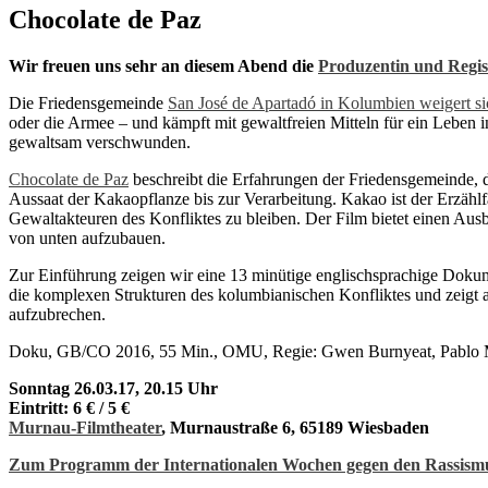
Chocolate de Paz
Wir freuen uns sehr an diesem Abend die
Produzentin und Regi
Die Friedensgemeinde
San José de Apartadó in Kolumbien weigert si
oder die Armee – und kämpft mit gewaltfreien Mitteln für ein Leben i
gewaltsam verschwunden.
Chocolate de Paz
beschreibt die Erfahrungen der Friedensgemeinde, d
Aussaat der Kakaopflanze bis zur Verarbeitung. Kakao ist der Erzählf
Gewaltakteuren des Konfliktes zu bleiben. Der Film bietet einen Aus
von unten aufzubauen.
Zur Einführung zeigen wir eine 13 minütige englischsprachige Doku
die komplexen Strukturen des kolumbianischen Konfliktes und zeigt a
aufzubrechen.
Doku, GB/CO 2016, 55 Min., OMU, Regie: Gwen Burnyeat, Pablo Me
Sonntag 26.03.17, 20.15 Uhr
Eintritt: 6 € / 5 €
Murnau-Filmtheater
, Murnaustraße 6, 65189 Wiesbaden
Zum Programm der Internationalen Wochen gegen den Rassism