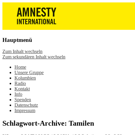
Die Wiesbadener Amnesty-Gruppen
Amnesty International
stellen sich vor, bieten interessante
Wiesbaden – Infos, Adresse,
Veranstaltungen und Aktionen zum
Gruppentreffen
Mitmachen – online oder in der Gruppe.
Hauptmenü
Sei dabei.
Zum Inhalt wechseln
Zum sekundären Inhalt wechseln
Home
Unsere Gruppe
Kolumbien
Radio
Kontakt
Info
Spenden
Datenschutz
Impressum
Schlagwort-Archive:
Tamilen