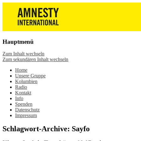
Die Wiesbadener Amnesty-Gruppen
Amnesty International
stellen sich vor, bieten interessante
Wiesbaden – Infos, Adresse,
Veranstaltungen und Aktionen zum
Gruppentreffen
Mitmachen – online oder in der Gruppe.
Hauptmenü
Sei dabei.
Zum Inhalt wechseln
Zum sekundären Inhalt wechseln
Home
Unsere Gruppe
Kolumbien
Radio
Kontakt
Info
Spenden
Datenschutz
Impressum
Schlagwort-Archive:
Sayfo