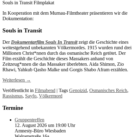
Souls in Transit Filmplakat
In Kooperation mit dem Murnau-Filmtheater präsentieren wir die
Dokumentation:
Souls in Transit
Der
Dokumentarfilm Souls In Transit
zeigt die Geschichte eines
weitestgehend unbekannten Völkermordes. 1915 wurden rund drei
Millionen Christ*nnen durch das osmanische Reich getötet. Der
Film erzählt die Geschichte dieses Massakers anhand von
Zeitzeug*nnen die das Massaker überlebten. Aida Shimon, Zio
Rhawi, Yahkub Qasho Malke und Gorgis Shabo Afram erzählen.
Weiterlesen
→
Veröffentlicht in
Filmabend
|
Tags
Genoizid
,
Osmanisches Reich
,
Rassismus
,
Sayfo
,
Völkermord
Termine
Gruppentreffen
12. August 2026 um 19:00 Uhr
Amnesty-Büro Wiesbaden
Walramstraße 16a