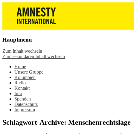
Die Wiesbadener Amnesty-Gruppen
Amnesty International
stellen sich vor, bieten interessante
Wiesbaden – Infos, Adresse,
Veranstaltungen und Aktionen zum
Gruppentreffen
Mitmachen – online oder in der Gruppe.
Hauptmenü
Sei dabei.
Zum Inhalt wechseln
Zum sekundären Inhalt wechseln
Home
Unsere Gruppe
Kolumbien
Radio
Kontakt
Info
Spenden
Datenschutz
Impressum
Schlagwort-Archive:
Menschenrechtslage