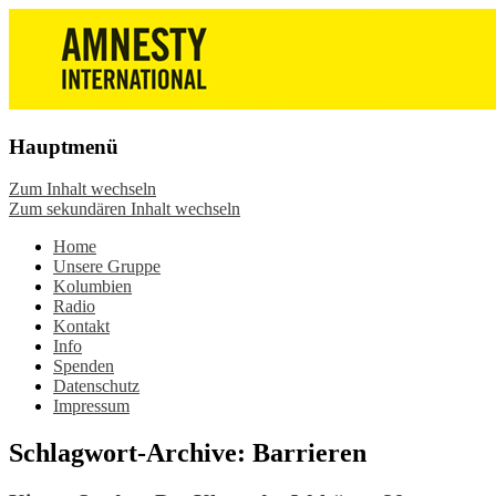
Die Wiesbadener Amnesty-Gruppen
Amnesty International
stellen sich vor, bieten interessante
Wiesbaden – Infos, Adresse,
Veranstaltungen und Aktionen zum
Gruppentreffen
Mitmachen – online oder in der Gruppe.
Hauptmenü
Sei dabei.
Zum Inhalt wechseln
Zum sekundären Inhalt wechseln
Home
Unsere Gruppe
Kolumbien
Radio
Kontakt
Info
Spenden
Datenschutz
Impressum
Schlagwort-Archive:
Barrieren