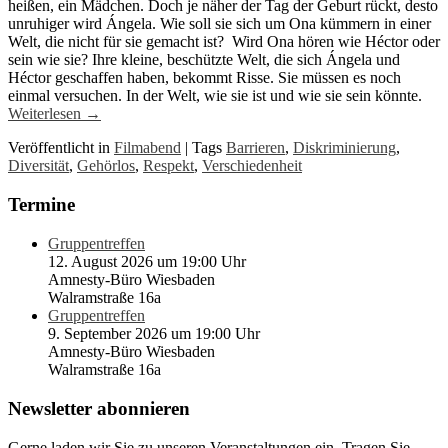
heißen, ein Mädchen. Doch je näher der Tag der Geburt rückt, desto
unruhiger wird Ángela. Wie soll sie sich um Ona kümmern in einer
Welt, die nicht für sie gemacht ist? Wird Ona hören wie Héctor oder
sein wie sie? Ihre kleine, beschützte Welt, die sich Ángela und
Héctor geschaffen haben, bekommt Risse. Sie müssen es noch
einmal versuchen. In der Welt, wie sie ist und wie sie sein könnte.
Weiterlesen
→
Veröffentlicht in
Filmabend
|
Tags
Barrieren
,
Diskriminierung
,
Diversität
,
Gehörlos
,
Respekt
,
Verschiedenheit
Termine
Gruppentreffen
12. August 2026 um 19:00 Uhr
Amnesty-Büro Wiesbaden
Walramstraße 16a
Gruppentreffen
9. September 2026 um 19:00 Uhr
Amnesty-Büro Wiesbaden
Walramstraße 16a
Newsletter abonnieren
Gerne laden wir Sie zu unseren Veranstaltungen ein. Tragen Sie