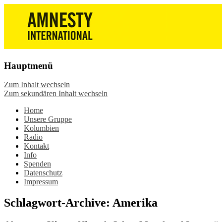
Die Wiesbadener Amnesty-Gruppen
Amnesty International
stellen sich vor, bieten interessante
Wiesbaden – Infos, Adresse,
Veranstaltungen und Aktionen zum
Gruppentreffen
Mitmachen – online oder in der Gruppe.
Hauptmenü
Sei dabei.
Zum Inhalt wechseln
Zum sekundären Inhalt wechseln
Home
Unsere Gruppe
Kolumbien
Radio
Kontakt
Info
Spenden
Datenschutz
Impressum
Schlagwort-Archive:
Amerika