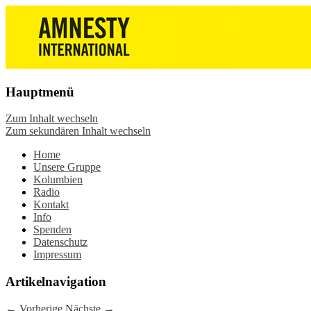
Die Wiesbadener Amnesty-Gruppen
Amnesty International
stellen sich vor, bieten interessante
Wiesbaden – Infos, Adresse,
Veranstaltungen und Aktionen zum
Gruppentreffen
Mitmachen – online oder in der Gruppe.
Hauptmenü
Sei dabei.
Zum Inhalt wechseln
Zum sekundären Inhalt wechseln
Home
Unsere Gruppe
Kolumbien
Radio
Kontakt
Info
Spenden
Datenschutz
Impressum
Artikelnavigation
←
Vorherige
Nächste
→